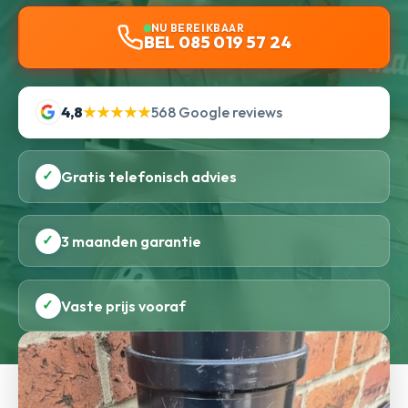
NU BEREIKBAAR
BEL 085 019 57 24
4,8
★★★★★
568 Google reviews
✓
Gratis telefonisch advies
✓
3 maanden garantie
✓
Vaste prijs vooraf