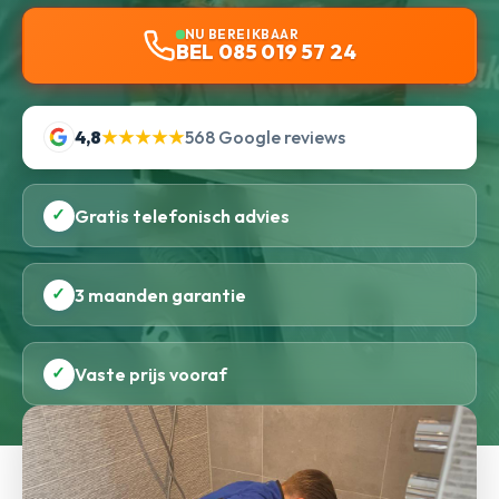
NU BEREIKBAAR
BEL 085 019 57 24
4,8
★★★★★
568 Google reviews
✓
Gratis telefonisch advies
✓
3 maanden garantie
✓
Vaste prijs vooraf