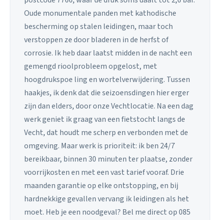
postcode 7766, waar de druk soms daalt tot 2,6 bar.
Oude monumentale panden met kathodische
bescherming op stalen leidingen, maar toch
verstoppen ze door bladeren in de herfst of
corrosie. Ik heb daar laatst midden in de nacht een
gemengd rioolprobleem opgelost, met
hoogdrukspoe ling en wortelverwijdering. Tussen
haakjes, ik denk dat die seizoensdingen hier erger
zijn dan elders, door onze Vechtlocatie. Na een dag
werk geniet ik graag van een fietstocht langs de
Vecht, dat houdt me scherp en verbonden met de
omgeving. Maar werk is prioriteit: ik ben 24/7
bereikbaar, binnen 30 minuten ter plaatse, zonder
voorrijkosten en met een vast tarief vooraf. Drie
maanden garantie op elke ontstopping, en bij
hardnekkige gevallen vervang ik leidingen als het
moet. Heb je een noodgeval? Bel me direct op 085