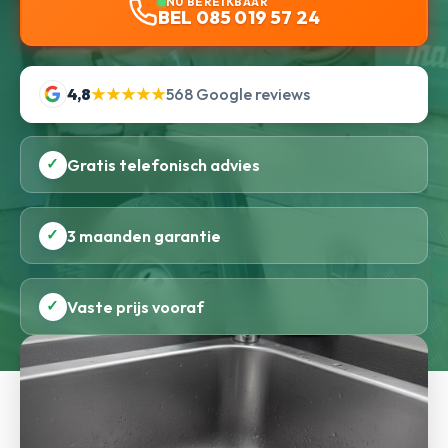
NU BEREIKBAAR
BEL 085 019 57 24
4,8
★★★★★
568 Google reviews
✓
Gratis telefonisch advies
✓
3 maanden garantie
✓
Vaste prijs vooraf