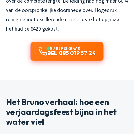
over de complete lengte. De leiding had nog maar 60%
van de oorspronkelijke doorsnede over. Hogedruk
reiniging met oscillerende nozzle loste het op, maar
het had ze €420 gekost.
NU BEREIKBAAR
BEL 085 019 57 24
Het Bruno verhaal: hoe een
verjaardagsfeest bijna in het
water viel