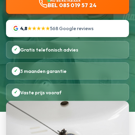
NU BEREIKBAAR
BEL 085 019 57 24
4,8
★★★★★
568 Google reviews
✓
Gratis telefonisch advies
✓
3 maanden garantie
✓
Vaste prijs vooraf