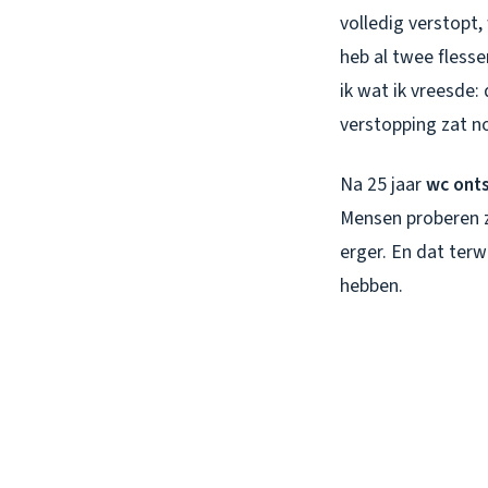
volledig verstopt, 
heb al twee fless
ik wat ik vreesde:
verstopping zat n
Na 25 jaar
wc ont
Mensen proberen z
erger. En dat terw
hebben.