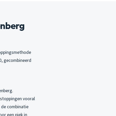
enberg
stoppingsmethode
90, gecombineerd
enberg.
rstoppingen vooral
, de combinatie
oor een piek in