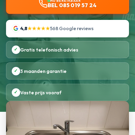
NU BEREIKBAAR
BEL 085 019 57 24
4,8
★★★★★
568 Google reviews
✓
Gratis telefonisch advies
✓
3 maanden garantie
✓
Vaste prijs vooraf