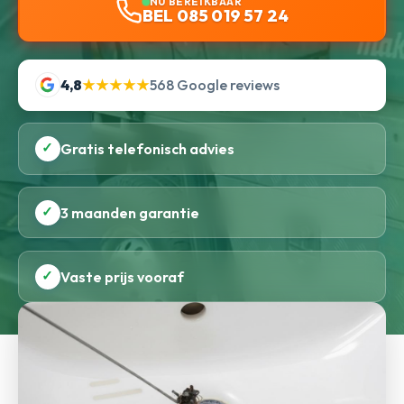
NU BEREIKBAAR
BEL 085 019 57 24
4,8
★★★★★
568 Google reviews
✓
Gratis telefonisch advies
✓
3 maanden garantie
✓
Vaste prijs vooraf