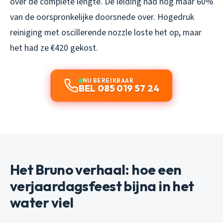
over de complete lengte. De leiding had nog maar 60%
van de oorspronkelijke doorsnede over. Hogedruk
reiniging met oscillerende nozzle loste het op, maar
het had ze €420 gekost.
NU BEREIKBAAR
BEL 085 019 57 24
Het Bruno verhaal: hoe een
verjaardagsfeest bijna in het
water viel